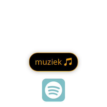
muziek
